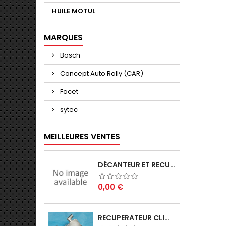
HUILE MOTUL
MARQUES
Bosch
Concept Auto Rally (CAR)
Facet
sytec
MEILLEURES VENTES
DÉCANTEUR ET RECUPERATEUR
Prix
0,00 €
RECUPERATEUR CLIO GRA 180CH