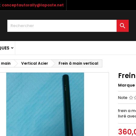
:
conceptautorally@laposte.net

QUES
à main
Vertical Acier
Frein à main vertical
Frein
Marque
Note
frein a 
livré ave
360,