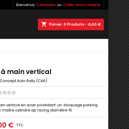
Bienvenue,
Connexion
ou
Créez votre compte
shopping_cart
Panier:
0
Produits - 0,00 €
 à main vertical
Concept Auto Rally (CAR)
main vertical en acier posèdant un bloquage parking
c maitre cylindre ap racing diamétre 15
00 €
TTC