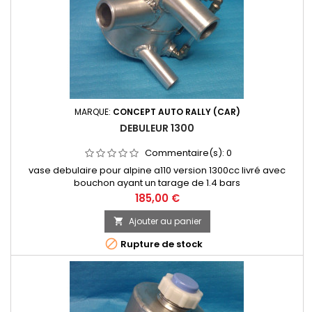
MARQUE:
CONCEPT AUTO RALLY (CAR)
DEBULEUR 1300
Commentaire(s):
0
vase debulaire pour alpine a110 version 1300cc livré avec
bouchon ayant un tarage de 1.4 bars
Prix
185,00 €
Ajouter au panier


Rupture de stock