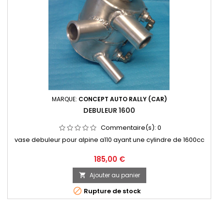
MARQUE:
CONCEPT AUTO RALLY (CAR)
DEBULEUR 1600
Commentaire(s):
0
vase debuleur pour alpine a110 ayant une cylindre de 1600cc
Prix
185,00 €
Ajouter au panier


Rupture de stock