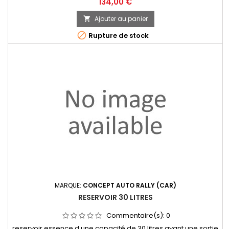
Prix
134,00 €
Ajouter au panier


Rupture de stock
MARQUE:
CONCEPT AUTO RALLY (CAR)
RESERVOIR 30 LITRES
Commentaire(s):
0
reservoir essence d une capacité de 30 litres ayant une sortie