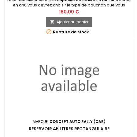
en dh6 vous devrez choisir le type de bouchon que vous
desirez dans la catégorie bouchon de réservoir
Prix
180,00 €
Ajouter au panier


Rupture de stock
MARQUE:
CONCEPT AUTO RALLY (CAR)
RESERVOIR 45 LITRES RECTANGULAIRE