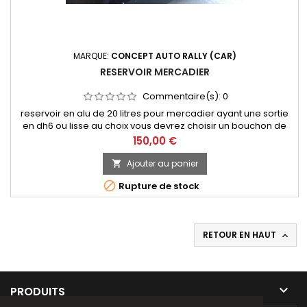
MARQUE:
CONCEPT AUTO RALLY (CAR)
RESERVOIR MERCADIER
Commentaire(s):
0
reservoir en alu de 20 litres pour mercadier ayant une sortie
en dh6 ou lisse au choix vous devrez choisir un bouchon de
remplissage dans la categorie bouchon de reservoir
Prix
150,00 €
Ajouter au panier


Rupture de stock
RETOUR EN HAUT


PRODUITS