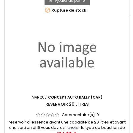
réservoir
Ajouter au panier


Rupture de stock
MARQUE:
CONCEPT AUTO RALLY (CAR)
RESERVOIR 20 LITRES
Commentaire(s):
0
reservoir d 'essence ayant une capacité de 20 litres et ayant
une sorti en dh6 vous devrez choisir le type de bouchon de
vous desirez dans la catagorie bouchon de réservoir