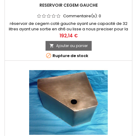
RESERVOIR CEGEM GAUCHE
Commentaire(s):
0
réservoir de cegem coté gauche ayant une capacité de 32
litres ayant une sortie en dh6 ou lisse a nous preciser pour la
fabriquation et du type de bouchon que vous desirez
Prix
192,14 €
Ajouter au panier


Rupture de stock