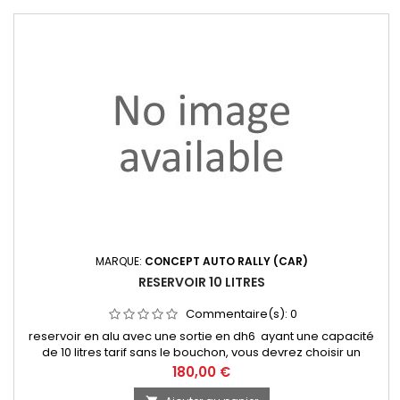
MARQUE:
CONCEPT AUTO RALLY (CAR)
RESERVOIR 10 LITRES
Commentaire(s):
0
reservoir en alu avec une sortie en dh6 ayant une capacité
de 10 litres tarif sans le bouchon, vous devrez choisir un
bouchon dans la categorie il sera livré avec le bouchon que
Prix
180,00 €
vous aurez selectionné dans la categorie bouchon de