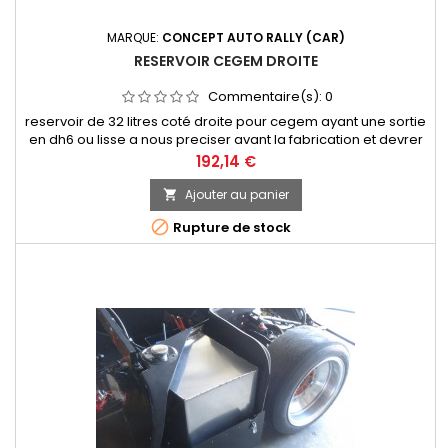
MARQUE:
CONCEPT AUTO RALLY (CAR)
RESERVOIR CEGEM DROITE
Commentaire(s):
0
reservoir de 32 litres coté droite pour cegem ayant une sortie
en dh6 ou lisse a nous preciser avant la fabrication et devrer
choisir quel type de bouchon que vous desirez
Prix
192,14 €
Ajouter au panier


Rupture de stock