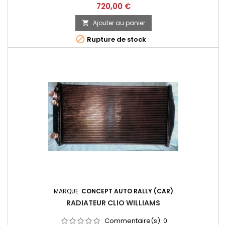
débulage m10*1 radiateur se monte incliné a environ 50°
Prix
720,00 €
Ajouter au panier


Rupture de stock
MARQUE:
CONCEPT AUTO RALLY (CAR)
RADIATEUR CLIO WILLIAMS
Commentaire(s):
0