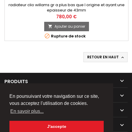
radiateur clio willams gr a plus bas que l origine et ayant une
epaisseur de 43mm
Prix
780,00 €
Ajouter au panier


Rupture de stock
RETOUR EN HAUT


PRODUITS

NOTRE SOCIÉTÉ
En poursuivant votre navigation sur ce site,
vous acceptez l'utilisation de cookies.

VOTRE COMPTE
En savoir plus...

CONTACT
J'accepte