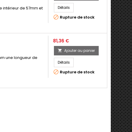
Détails
re intérieur de 57mm et

Rupture de stock
Prix
81,36 €
Ajouter au panier

57mm une longueur de
Détails

Rupture de stock