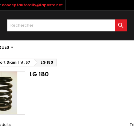
:
conceptautorally@laposte.net

QUES
ort Diam. Int. 57
LG 180
LG 180
roduits.
Tr