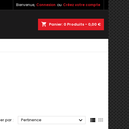
Bienvenue,
Connexion
ou
Créez votre compte
shopping_cart
Panier:
0
Produits - 0,00 €



ier par :
Pertinence