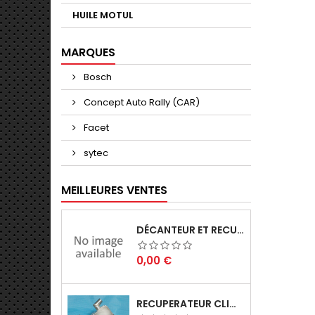
HUILE MOTUL
MARQUES
Bosch
Concept Auto Rally (CAR)
Facet
sytec
MEILLEURES VENTES
DÉCANTEUR ET RECUPERATEUR
Prix
0,00 €
RECUPERATEUR CLIO GRA 180CH