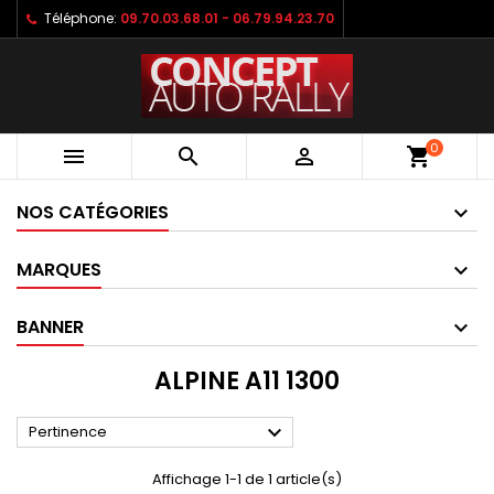
Téléphone:
09.70.03.68.01 - 06.79.94.23.70
0



shopping_cart
NOS CATÉGORIES
MARQUES
BANNER
ALPINE A11 1300

Pertinence
Affichage 1-1 de 1 article(s)