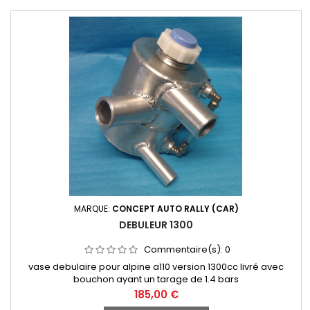
MARQUE:
CONCEPT AUTO RALLY (CAR)
DEBULEUR 1300
Commentaire(s):
0
vase debulaire pour alpine a110 version 1300cc livré avec
bouchon ayant un tarage de 1.4 bars
Prix
185,00 €