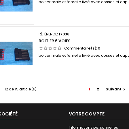
boitier male et femelle livré avec cosses et ca
RÉFÉRENCE:
17036
BOITIER 6 VOIES
Commentaire(s):
0
boitier male et femelle livré avec cosses et ca
1-12 de 15 article(s)
1
2
Suivant

SOCIÉTÉ
VOTRE COMPTE
Informations personnelles