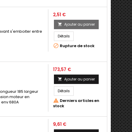
Prix
2,51 €
Ajouter au panier

uvant s'emboiter entre
Détails

Rupture de stock
Prix
173,57 €
Ajouter au panier

Détails
ongueur 185 largeur
ension moteur en

Derniers articles en
e env 680A
stock
Prix
9,61 €