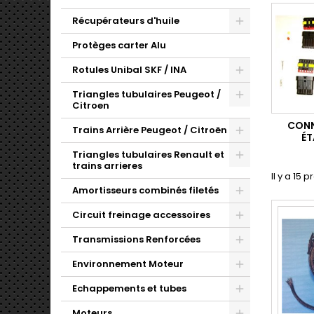
Récupérateurs d'huile
Protèges carter Alu
Rotules Unibal SKF / INA
Triangles tubulaires Peugeot /
Citroen
CONN
Trains Arrière Peugeot / Citroën
ÉT
Triangles tubulaires Renault et
trains arrieres
Il y a 15 p
Amortisseurs combinés filetés
Circuit freinage accessoires
Transmissions Renforcées
Environnement Moteur
Echappements et tubes
Moteurs