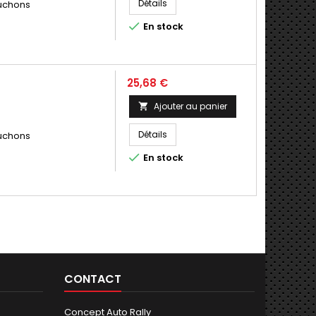
Détails
puchons

En stock
Prix
25,68 €
Ajouter au panier

Détails
puchons

En stock
CONTACT
Concept Auto Rally