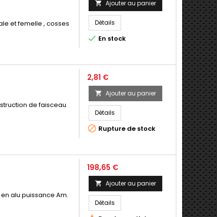
Ajouter au panier

Détails
ale et femelle , cosses

En stock
Prix
2,81 €
Ajouter au panier

struction de faisceau
Détails

Rupture de stock
Prix
198,65 €
Ajouter au panier

 en alu puissance Am.
Détails