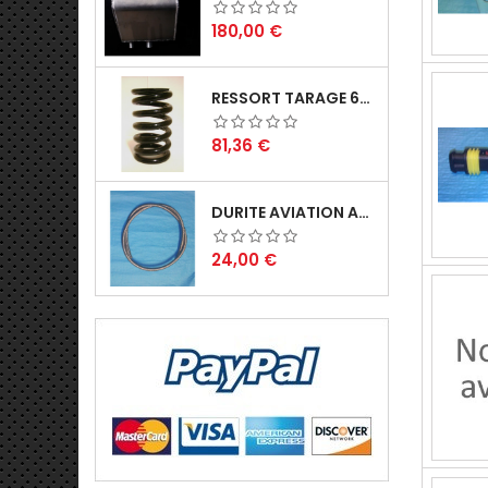
Prix
180,00 €
RESSORT TARAGE 60N.
Prix
81,36 €
DURITE AVIATION AN 8
Prix
24,00 €