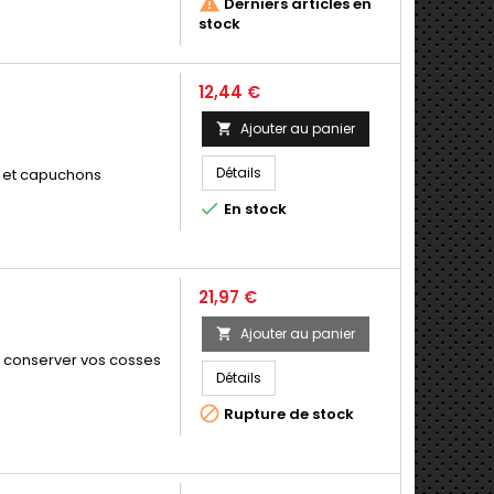

Derniers articles en
stock
Prix
12,44 €
Ajouter au panier

Détails
es et capuchons

En stock
Prix
21,97 €
Ajouter au panier

e conserver vos cosses
Détails

Rupture de stock