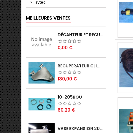
sytec
MEILLEURES VENTES
DÉCANTEUR ET RECUPERATEUR
Prix
0,00 €
RECUPERATEUR CLIO GRA 180CH
Prix
180,00 €
10-205ROU
Prix
60,20 €
VASE EXPANSION 205 TD ET GTI