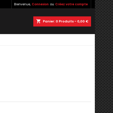
Bienvenue,
Connexion
ou
Créez votre compte
shopping_cart
Panier:
0
Produits - 0,00 €