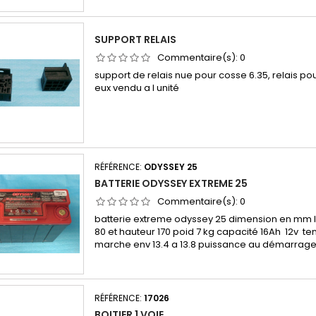
SUPPORT RELAIS
Commentaire(s):
0
support de relais nue pour cosse 6.35, relais po
eux vendu a l unité
RÉFÉRENCE:
ODYSSEY 25
BATTERIE ODYSSEY EXTREME 25
Commentaire(s):
0
batterie extreme odyssey 25 dimension en mm l
80 et hauteur 170 poid 7 kg capacité 16Ah 12v t
marche env 13.4 a 13.8 puissance au démarrag
RÉFÉRENCE:
17026
BOITIER 1 VOIE