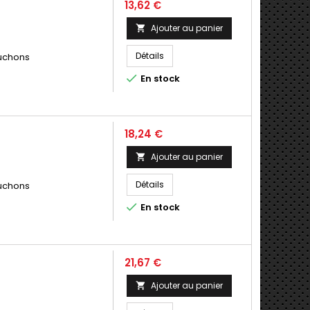
Prix
13,62 €
Ajouter au panier

Détails
puchons

En stock
Prix
18,24 €
Ajouter au panier

Détails
puchons

En stock
Prix
21,67 €
Ajouter au panier
