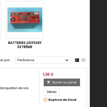
BATTERIES ODYSSEY
EXTRÊME



ier par :
Pertinence
Prix
1,36 €
Ajouter au panier

abriquation de vos
Détails

Rupture de stock