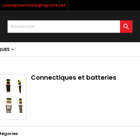
:
conceptautorally@laposte.net

QUES
Connectiques et batteries
tégories