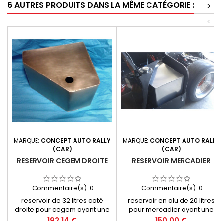
6 AUTRES PRODUITS DANS LA MÊME CATÉGORIE :
>
<
MARQUE:
CONCEPT AUTO RALLY
MARQUE:
CONCEPT AUTO RALLY
(CAR)
(CAR)
RESERVOIR CEGEM DROITE
RESERVOIR MERCADIER
Commentaire(s):
0
Commentaire(s):
0
reservoir de 32 litres coté
reservoir en alu de 20 litres
droite pour cegem ayant une
pour mercadier ayant une
sortie en dh6 ou lisse a nous
sortie en dh6 ou lisse au choix
Prix
Prix
192,14 €
150,00 €