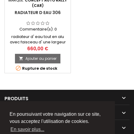
MARQUE:
CONCEPT AUTO RALLY
(CAR)
RADIATEUR D EAU 306
Commentaire(s):
0
radiateur d' eau tout en alu
avec faisceau d' une largeur
de 45 mm remplace celui de
Prix
660,00 €
serie , aucune modification a
prévoir
Ajouter au panier


Rupture de stock

PRODUITS

NOTRE SOCIÉTÉ
En poursuivant votre navigation sur ce site,
vous acceptez l'utilisation de cookies.

VOTRE COMPTE
En savoir plus...