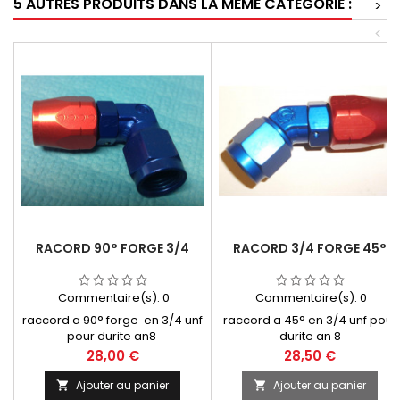
5 AUTRES PRODUITS DANS LA MÊME CATÉGORIE :
>
<
RACORD 90° FORGE 3/4
RACORD 3/4 FORGE 45°
Commentaire(s):
0
Commentaire(s):
0
raccord a 90° forge en 3/4 unf
raccord a 45° en 3/4 unf pour
pour durite an8
durite an 8
Prix
Prix
28,00 €
28,50 €
Ajouter au panier
Ajouter au panier

